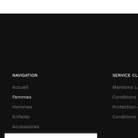
NAVIGATION
SERVICE CL
Accueil
Mentions L
Femmes
Conditions
Hommes
Protection
Enfants
Conditions 
Accessoires
Notre Histoire