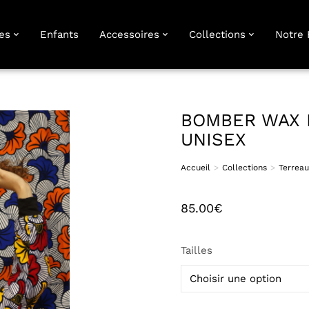
es
Enfants
Accessoires
Collections
Notre 
BOMBER WAX 
UNISEX
Accueil
Collections
Terreau
Vous êtes ici :
85.00
€
Tailles