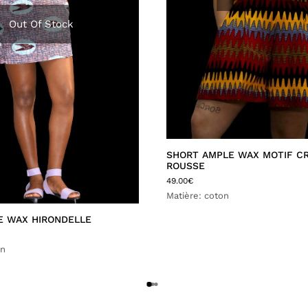
Out Of Stock
SHORT AMPLE WAX MOTIF CR
ROUSSE
49.00
€
Matière: coton
E WAX HIRONDELLE
on