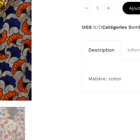
Ajou
UGS
N/D
Catégories
Bom
Description
Infor
Matière: coton