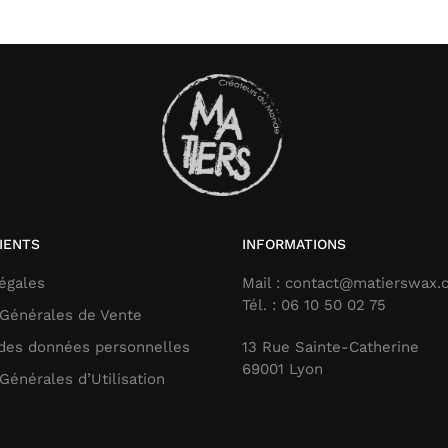
IENTS
INFORMATIONS
égales
Mail : contact@matierswax
Tél. : 06 10 50 02 75
 Générales de Vente
 des données personnelles
13 Rue Sainte-Catherine
69001 Lyon
Générales d’Utilisation